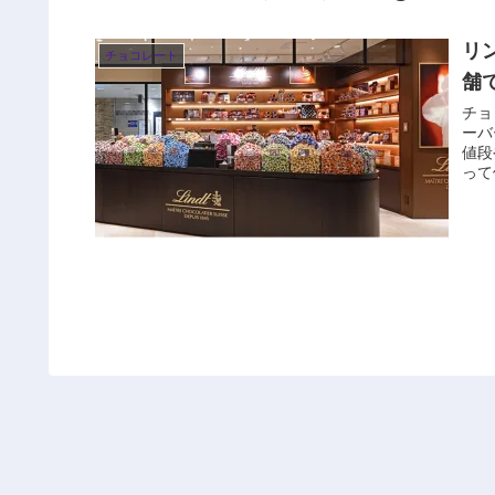
リ
チョコレート
舗
チョ
ーバ
値段
って